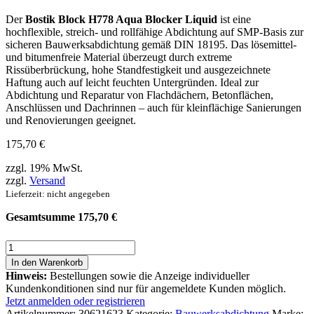
Der
Bostik Block H778 Aqua Blocker Liquid
ist eine
hochflexible, streich- und rollfähige Abdichtung auf SMP-Basis zur
sicheren Bauwerksabdichtung gemäß DIN 18195. Das lösemittel-
und bitumenfreie Material überzeugt durch extreme
Rissüberbrückung, hohe Standfestigkeit und ausgezeichnete
Haftung auch auf leicht feuchten Untergründen. Ideal zur
Abdichtung und Reparatur von Flachdächern, Betonflächen,
Anschlüssen und Dachrinnen – auch für kleinflächige Sanierungen
und Renovierungen geeignet.
175,70
€
zzgl. 19% MwSt.
zzgl.
Versand
Lieferzeit: nicht angegeben
Gesamtsumme
175,70
€
BOSTIK
BLOCK
In den Warenkorb
H778
Hinweis:
Bestellungen sowie die Anzeige individueller
AQUA
Kundenkonditionen sind nur für angemeldete Kunden möglich.
BLOCKER
Jetzt anmelden oder registrieren
LIQUID
Artikelnummer:
30621623
Kategorie:
Bauwerksabdichtung
Marke: