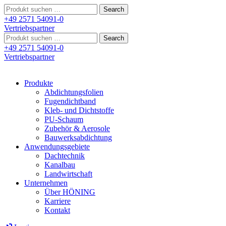
Search
for:
+49 2571 54091-0
Vertriebspartner
Search
for:
+49 2571 54091-0
Vertriebspartner
Produkte
Abdichtungsfolien
Fugendichtband
Kleb- und Dichtstoffe
PU-Schaum
Zubehör & Aerosole
Bauwerksabdichtung
Anwendungsgebiete
Dachtechnik
Kanalbau
Landwirtschaft
Unternehmen
Über HÖNING
Karriere
Kontakt