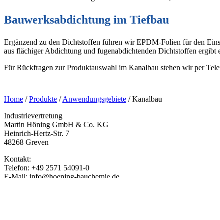
Bauwerksabdichtung im Tiefbau
Ergänzend zu den Dichtstoffen führen wir EPDM-Folien für den Ein
aus flächiger Abdichtung und fugenabdichtenden Dichtstoffen ergibt e
Für Rückfragen zur Produktauswahl im Kanalbau stehen wir per Tele
Home
/
Produkte
/
Anwendungsgebiete
/ Kanalbau
Industrievertretung
Martin Höning GmbH & Co. KG
Heinrich-Hertz-Str. 7
48268 Greven
Kontakt:
Telefon: +49 2571 54091-0
E-Mail: info@hoening-bauchemie.de
Händlersuche
Hilfe & Kontakt
Karriere