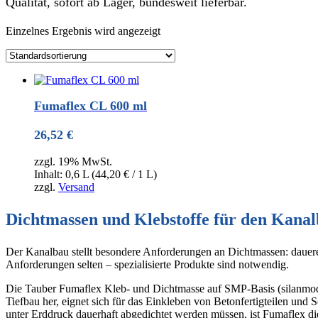
Qualität, sofort ab Lager, bundesweit lieferbar.
Einzelnes Ergebnis wird angezeigt
Fumaflex CL 600 ml
26,52
€
zzgl. 19% MwSt.
Inhalt: 0,6 L (
44,20
€
/ 1 L)
zzgl.
Versand
Dichtmassen und Klebstoffe für den Kana
Der Kanalbau stellt besondere Anforderungen an Dichtmassen: dauere
Anforderungen selten – spezialisierte Produkte sind notwendig.
Die Tauber Fumaflex Kleb- und Dichtmasse auf SMP-Basis (silanmodifi
Tiefbau her, eignet sich für das Einkleben von Betonfertigteilen un
unter Erddruck dauerhaft abgedichtet werden müssen, ist Fumaflex die